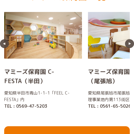
マミーズ保育園 C-
マミーズ保育園 F
FESTA（半田）
（尾張旭）
愛知県半田市青山1-1-1「FEEL C-
愛知県尾張旭市尾張旭北
FESTA」内
理事業地内第113街区1
TEL : 0569-47-5203
TEL : 0561-65-5026