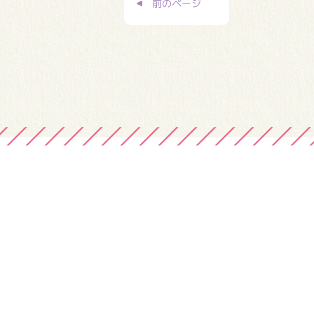
前のページ
稿
ナ
ビ
ゲ
ー
シ
ョ
ン