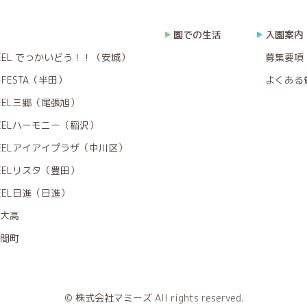
園での生活
入園案内
EEL でっかいどう！！（安城）
募集要項
FESTA（半田）
よくある
EEL三郷（尾張旭）
EELハーモニー（稲沢）
EELアイアイプラザ（中川区）
EELリスタ（豊田）
EEL日進（日進）
南大高
浅間町
©
株式会社マミーズ
All rights reserved.