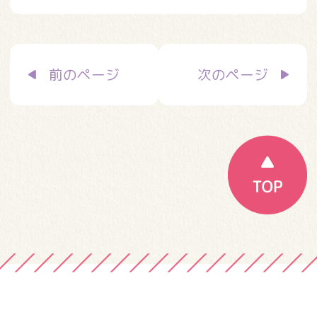
投
前のページ
次のページ
稿
ナ
ビ
ゲ
ー
シ
ョ
ン