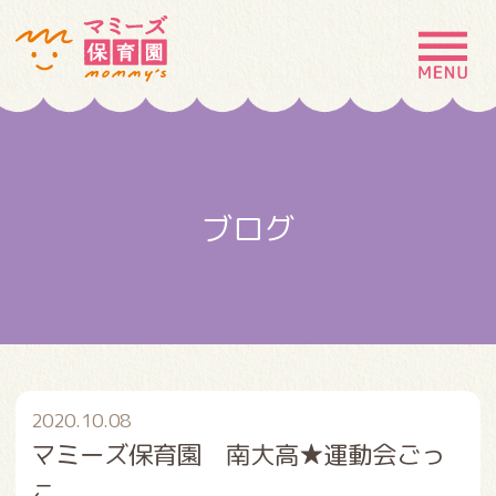
MENU
園の特徴
園について
ブログ
園での生活
入園案内
お問い合わせ
採用情報
2020.10.08
マミーズ保育園 南大高★運動会ごっ
こ