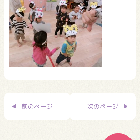
投
前のページ
次のページ
稿
ナ
ビ
ゲ