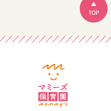
ー
シ
ョ
ン