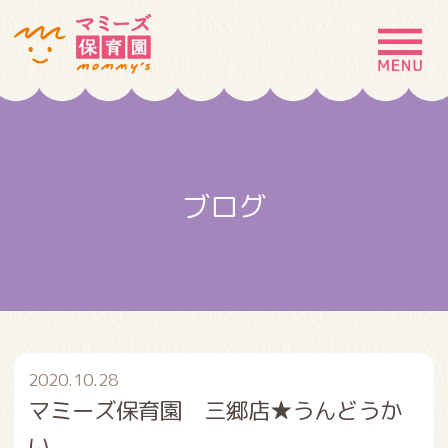
MENU
園の特徴
園について
ブログ
園での生活
入園案内
お問い合わせ
採用情報
2020.10.28
マミーズ保育園 三郷店★うんどうか
い