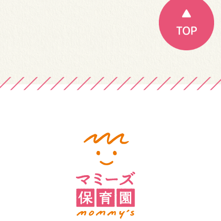
ー
シ
ョ
ン