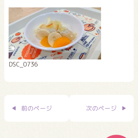
DSC_0736
投
前のページ
次のページ
稿
ナ
ビ
ゲ