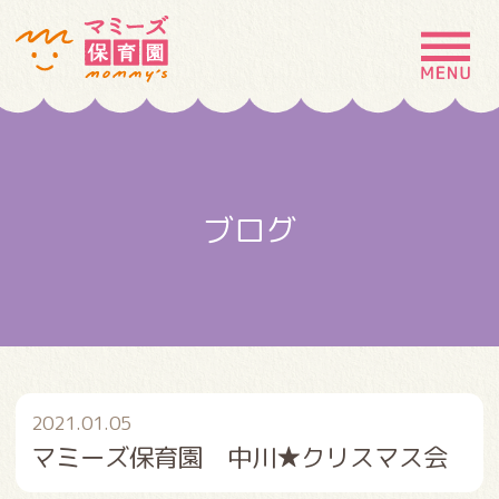
MENU
園の特徴
園について
ブログ
園での生活
入園案内
お問い合わせ
採用情報
2021.01.05
マミーズ保育園 中川★クリスマス会