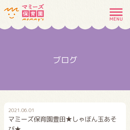
MENU
園の特徴
園について
ブログ
園での生活
入園案内
お問い合わせ
採用情報
2021.06.01
マミーズ保育園豊田★しゃぼん玉あそ
び★