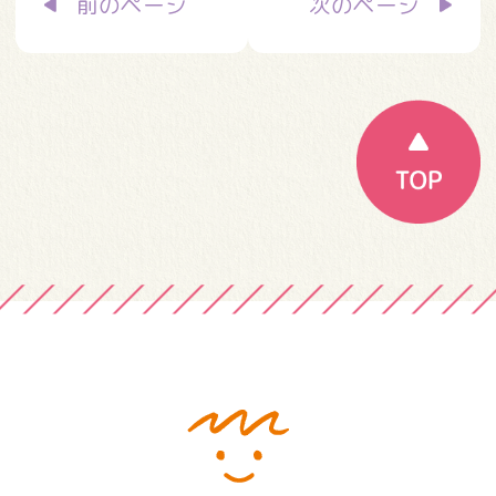
前のページ
次のページ
稿
ナ
ビ
ゲ
ー
シ
ョ
ン