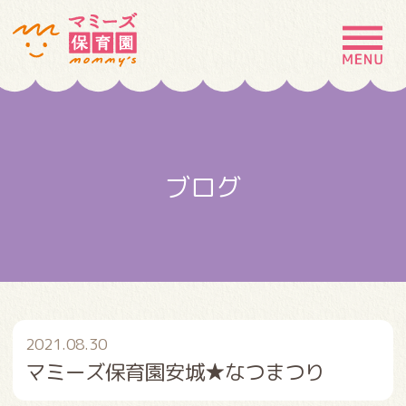
MENU
園の特徴
園について
ブログ
園での生活
入園案内
お問い合わせ
採用情報
2021.08.30
マミーズ保育園安城★なつまつり