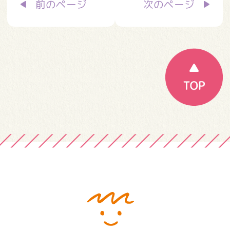
前のページ
次のページ
稿
ナ
ビ
ゲ
ー
シ
ョ
ン