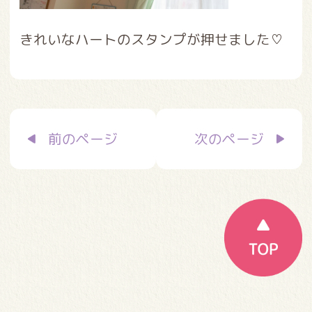
きれいなハートのスタンプが押せました♡
投
前のページ
次のページ
稿
ナ
ビ
ゲ
ー
シ
ョ
ン