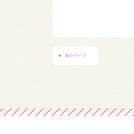
投
前のページ
稿
ナ
ビ
ゲ
ー
シ
ョ
ン