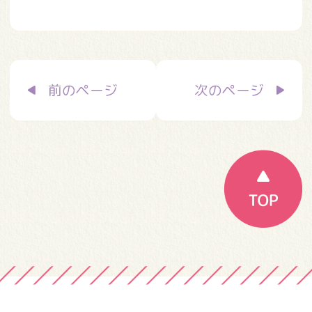
投
前のページ
次のページ
稿
ナ
ビ
ゲ
ー
シ
ョ
ン