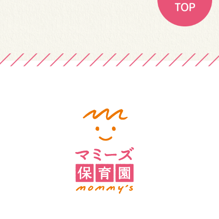
シ
ョ
ン