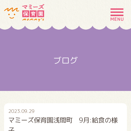
MENU
園の特徴
園について
ブログ
園での生活
入園案内
お問い合わせ
採用情報
2023.09.29
マミーズ保育園浅間町 9月:給食の様
子