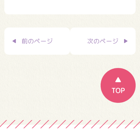
投
前のページ
次のページ
稿
ナ
ビ
ゲ
ー
シ
ョ
ン