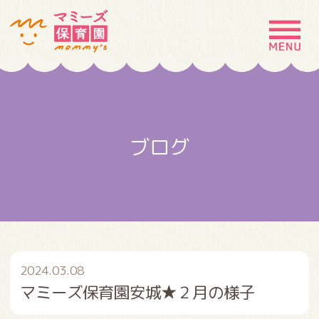
MENU
園の特徴
園について
ブログ
園での生活
入園案内
お問い合わせ
採用情報
2024.03.08
マミーズ保育園安城★２月の様子