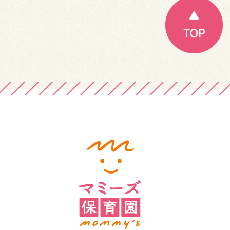
ゲ
ー
シ
ョ
ン