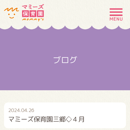
MENU
園の特徴
園について
ブログ
園での生活
入園案内
お問い合わせ
採用情報
2024.04.26
マミーズ保育園三郷◇４月