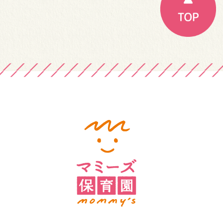
ー
シ
ョ
ン