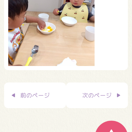
投
前のページ
次のページ
稿
ナ
ビ
ゲ