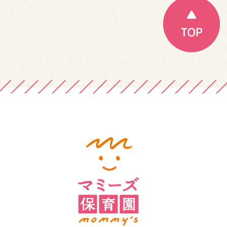
ゲ
ー
シ
ョ
ン