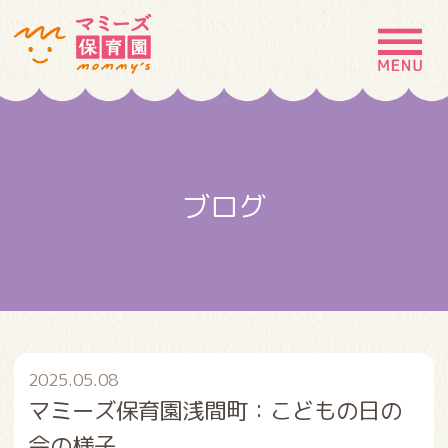
MENU
園の特徴
園について
ブログ
園での生活
入園案内
お問い合わせ
採用情報
2025.05.08
マミーズ保育園浅間町：こどもの日の
会の様子