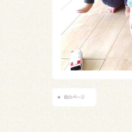
投
前のページ
稿
ナ
ビ
ゲ
ー
シ