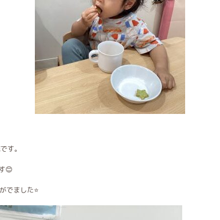
進です。
😊
がでました⭐