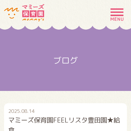
MENU
園の特徴
園について
ブログ
園での生活
入園案内
お問い合わせ
採用情報
2025.08.14
マミーズ保育園FEELリスタ豊田園★給
食