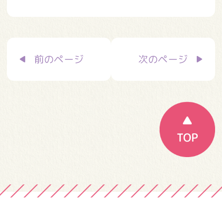
投
前のページ
次のページ
稿
ナ
ビ
ゲ
ー
シ
ョ
ン