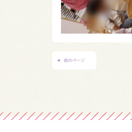
投
前のページ
稿
ナ
ビ
ゲ
ー
シ
ョ
ン