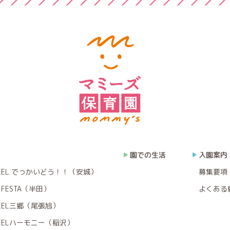
園での生活
入園案内
EEL でっかいどう！！（安城）
募集要項
FESTA（半田）
よくある
EEL三郷（尾張旭）
EELハーモニー（稲沢）