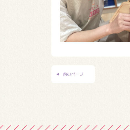
投
前のページ
稿
ナ
ビ
ゲ
ー
シ
ョ
ン