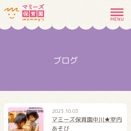
MENU
園の特徴
園について
ブログ
園での生活
入園案内
お問い合わせ
採用情報
2023.10.03
マミーズ保育園中川★室内
あそび