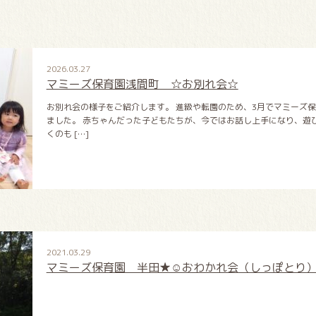
2026.03.27
マミーズ保育園浅間町 ☆お別れ会☆
お別れ会の様子をご紹介します。 進級や転園のため、3月でマミーズ
ました。 赤ちゃんだった子どもたちが、今ではお話し上手になり、遊
くのも […]
2021.03.29
マミーズ保育園 半田★☺おわかれ会（しっぽとり