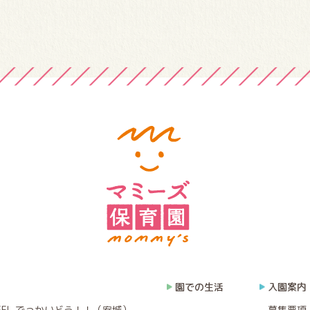
園での生活
入園案内
EEL でっかいどう！！（安城）
募集要項