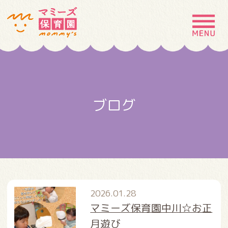
MENU
園の特徴
園について
ブログ
園での生活
入園案内
お問い合わせ
採用情報
2026.01.28
マミーズ保育園中川☆お正
月遊び