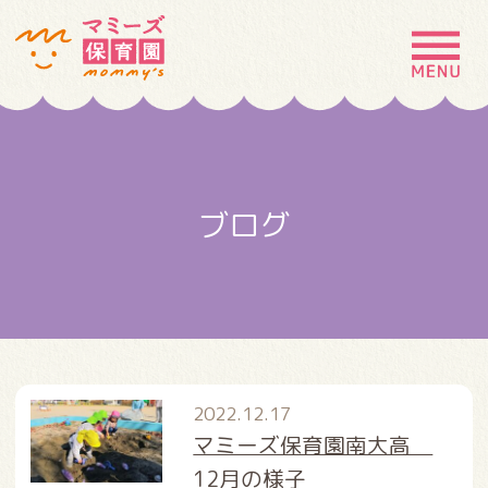
MENU
園の特徴
園について
ブログ
園での生活
入園案内
お問い合わせ
採用情報
2022.12.17
マミーズ保育園南大高
12月の様子