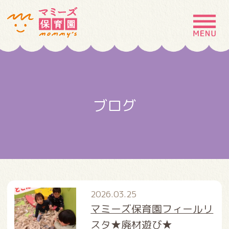
MENU
園の特徴
園について
ブログ
園での生活
入園案内
お問い合わせ
採用情報
2026.03.25
マミーズ保育園フィールリ
スタ★廃材遊び★