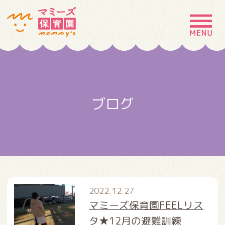
MENU
園の特徴
園について
ブログ
園での生活
入園案内
お問い合わせ
採用情報
2022.12.27
マミーズ保育園FEELリス
タ★12月の避難訓練