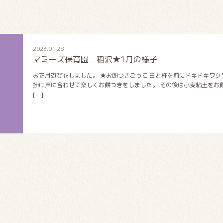
2023.01.28
マミーズ保育園 稲沢★1月の様子
お正月遊びをしました。 ★お餅つきごっこ 臼と杵を前にドキドキワクワ
掛け声に合わせて楽しくお餅つきをしました。 その後は小麦粘土をお
[…]