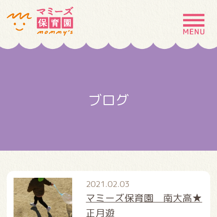
MENU
園の特徴
園について
ブログ
園での生活
入園案内
お問い合わせ
採用情報
2021.02.03
マミーズ保育園 南大高★
正月遊