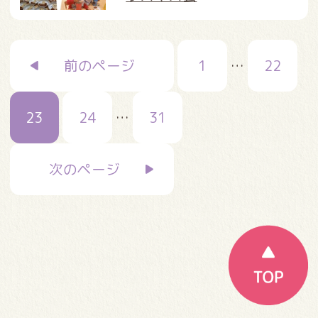
投
前のページ
1
…
22
稿
の
ペ
23
24
…
31
ー
ジ
次のページ
送
り