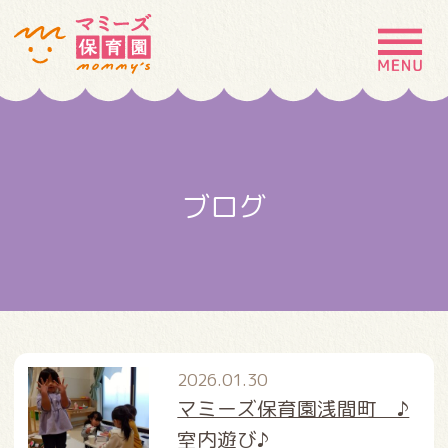
MENU
園の特徴
園について
ブログ
園での生活
入園案内
お問い合わせ
採用情報
2026.01.30
マミーズ保育園浅間町 ♪
室内遊び♪