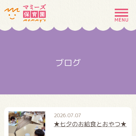
MENU
園の特徴
園について
ブログ
園での生活
入園案内
お問い合わせ
採用情報
2026.07.07
★七夕のお給食とおやつ★