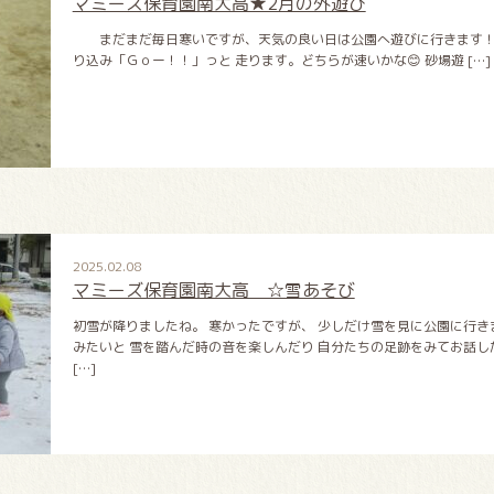
マミーズ保育園南大高★2月の外遊び
まだまだ毎日寒いですが、天気の良い日は公園へ遊びに行きます！ 
り込み「Ｇｏー！！」っと 走ります。どちらが速いかな😊 砂場遊 […]
2025.02.08
マミーズ保育園南大高 ☆雪あそび
初雪が降りましたね。 寒かったですが、 少しだけ雪を見に公園に行き
みたいと 雪を踏んだ時の音を楽しんだり 自分たちの足跡をみてお話し
[…]