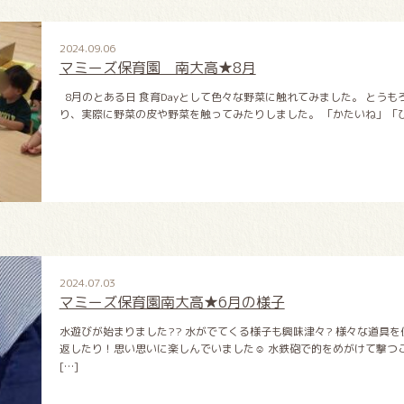
2024.09.06
マミーズ保育園 南大高★8月
8月のとある日 食育Dayとして色々な野菜に触れてみました。 とう
り、実際に野菜の皮や野菜を触ってみたりしました。 「かたいね」「ひ
2024.07.03
マミーズ保育園南大高★6月の様子
水遊びが始まりました?? 水がでてくる様子も興味津々? 様々な道具
返したり！思い思いに楽しんでいました☺ 水鉄砲で的をめがけて撃つ
[…]