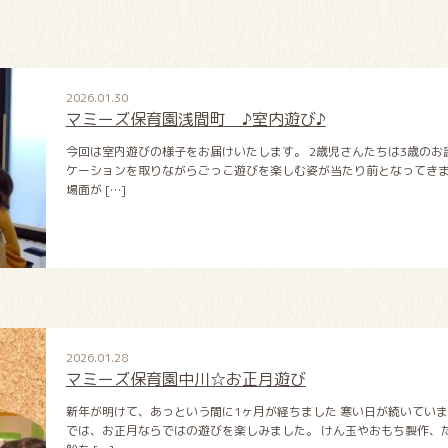
2026.01.30
マミーズ保育園浅間町 ♪室内遊び♪
今回は室内遊びの様子をお届けいたします。 2歳児さんたちは3歳の
ケーションを取りながらごっこ遊びを楽しむ姿が当たり前となってきま
場面が […]
2026.01.28
マミーズ保育園中川☆お正月遊び
新年が明けて、あっという間に1ヶ月が経ちました 寒い日が続いていま
では、お正月ならではの遊びを楽しみました。 けん玉やおもち製作、