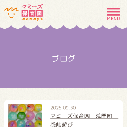
MENU
園の特徴
園について
ブログ
園での生活
入園案内
お問い合わせ
採用情報
2025.09.30
マミーズ保育園 浅間町
感触遊び