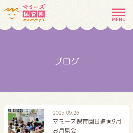
MENU
園の特徴
園について
ブログ
園での生活
入園案内
お問い合わせ
採用情報
2025.09.26
マミーズ保育園日進★9月
お月見会