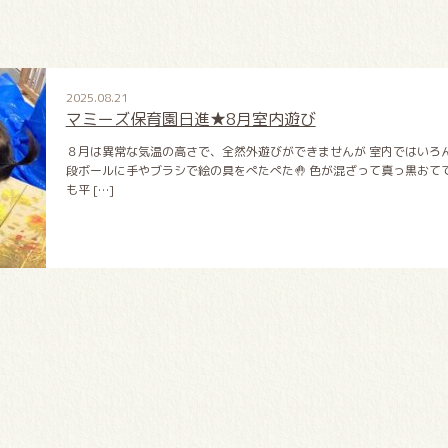
2025.08.21
マミーズ保育園日進★8月室内遊び
８月は異常な気温の高さで、全然外遊びができませんが 室内ではいろん
段ボールに手やブラシで絵の具をぺたぺた🤚 色が混ざって真っ黒おて
も平 […]