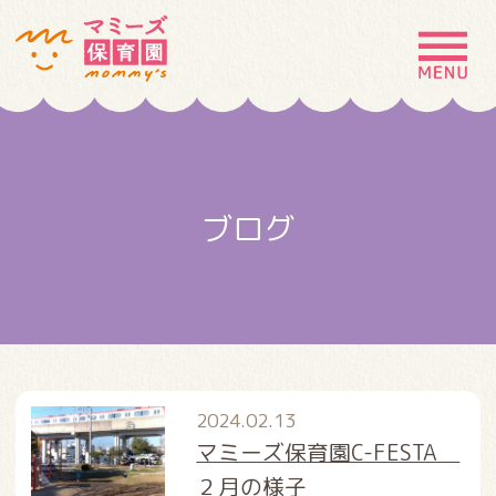
MENU
園の特徴
園について
ブログ
園での生活
入園案内
お問い合わせ
採用情報
2024.02.13
マミーズ保育園C-FESTA
２月の様子