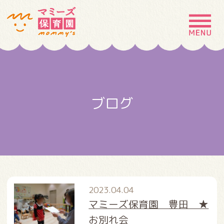
MENU
園の特徴
園について
ブログ
園での生活
入園案内
お問い合わせ
採用情報
2023.04.04
マミーズ保育園 豊田 ★
お別れ会