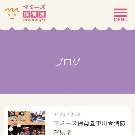
MENU
園の特徴
園について
ブログ
園での生活
入園案内
お問い合わせ
採用情報
2025.12.24
マミーズ保育園中川★消防
署見学