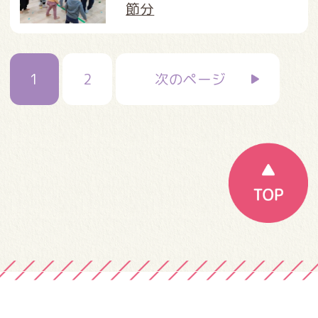
節分
投
1
2
次のページ
稿
の
ペ
ー
ジ
送
り