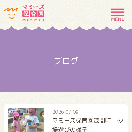
MENU
園の特徴
園について
ブログ
園での生活
入園案内
お問い合わせ
採用情報
2026.07.09
マミーズ保育園浅間町 砂
場遊びの様子